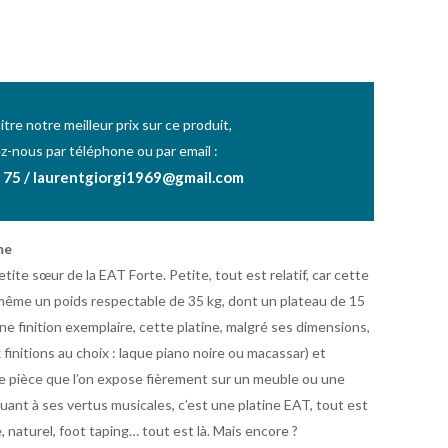
tre notre meilleur prix sur ce produit,
z-nous par téléphone ou par email :
 75 / laurentgiorgi1969@gmail.com
me
etite sœur de la EAT Forte. Petite, tout est relatif, car cette
même un poids respectable de 35 kg, dont un plateau de 15
e finition exemplaire, cette platine, malgré ses dimensions,
finitions au choix : laque piano noire ou macassar) et
e pièce que l’on expose fièrement sur un meuble ou une
Quant à ses vertus musicales, c’est une platine EAT, tout est
, naturel, foot taping… tout est là. Mais encore ?