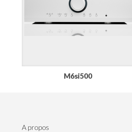
M6si500
A propos