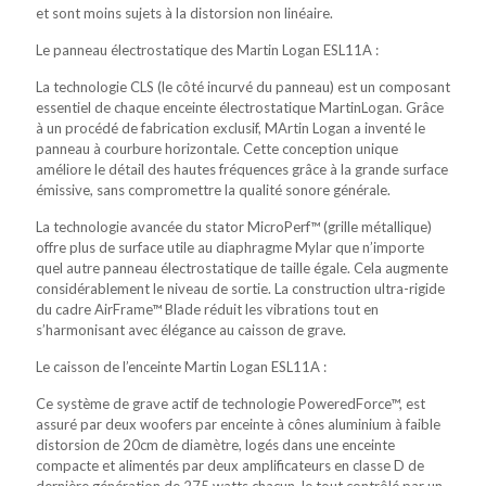
et sont moins sujets à la distorsion non linéaire.
Le panneau électrostatique des Martin Logan ESL11A :
La technologie CLS (le côté incurvé du panneau) est un composant
essentiel de chaque enceinte électrostatique MartinLogan. Grâce
à un procédé de fabrication exclusif, MArtin Logan a inventé le
panneau à courbure horizontale. Cette conception unique
améliore le détail des hautes fréquences grâce à la grande surface
émissive, sans compromettre la qualité sonore générale.
La technologie avancée du stator MicroPerf™ (grille métallique)
offre plus de surface utile au diaphragme Mylar que n’importe
quel autre panneau électrostatique de taille égale. Cela augmente
considérablement le niveau de sortie. La construction ultra-rigide
du cadre AirFrame™ Blade réduit les vibrations tout en
s’harmonisant avec élégance au caisson de grave.
Le caisson de l’enceinte Martin Logan ESL11A :
Ce système de grave actif de technologie PoweredForce™, est
assuré par deux woofers par enceinte à cônes aluminium à faible
distorsion de 20cm de diamètre, logés dans une enceinte
compacte et alimentés par deux amplificateurs en classe D de