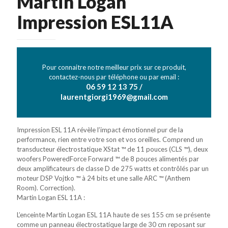
Martin Logan
Impression ESL11A
Pour connaitre notre meilleur prix sur ce produit,
contactez-nous par téléphone ou par email :
06 59 12 13 75 /
laurentgiorgi1969@gmail.com
Impression ESL 11A révèle l’impact émotionnel pur de la
performance, rien entre votre son et vos oreilles. Comprend un
transducteur électrostatique XStat ™ de 11 pouces (CLS ™), deux
woofers PoweredForce Forward ™ de 8 pouces alimentés par
deux amplificateurs de classe D de 275 watts et contrôlés par un
moteur DSP Vojtko ™ à 24 bits et une salle ARC ™ (Anthem
Room). Correction).
Martin Logan ESL 11A :
L’enceinte Martin Logan ESL 11A haute de ses 155 cm se présente
comme un panneau électrostatique large de 30 cm reposant sur