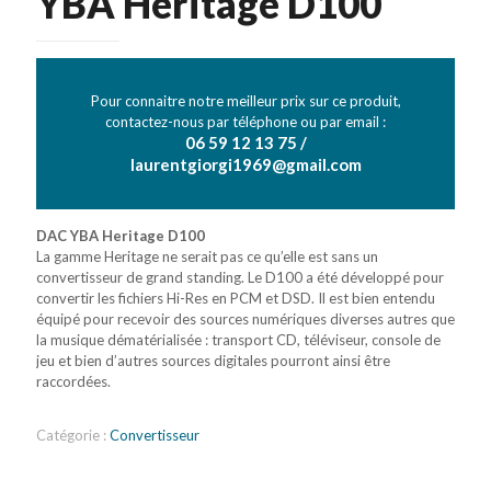
YBA Heritage D100
Pour connaitre notre meilleur prix sur ce produit,
contactez-nous par téléphone ou par email :
06 59 12 13 75 /
laurentgiorgi1969@gmail.com
DAC YBA Heritage D100
La gamme Heritage ne serait pas ce qu’elle est sans un
convertisseur de grand standing. Le D100 a été développé pour
convertir les fichiers Hi-Res en PCM et DSD. Il est bien entendu
équipé pour recevoir des sources numériques diverses autres que
la musique dématérialisée : transport CD, téléviseur, console de
jeu et bien d’autres sources digitales pourront ainsi être
raccordées.
Catégorie :
Convertisseur